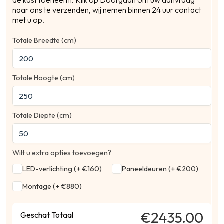
de kast toeneemt. Klik op Doorgaan om uw aanvraag
naar ons te verzenden, wij nemen binnen 24 uur contact
met u op.
Totale Breedte (cm)
Ber
Totale Hoogte (cm)
Totale Diepte (cm)
Wilt u extra opties toevoegen?
LED-verlichting (+ €160)
Paneeldeuren (+ €200)
Montage (+ €880)
€2435.00
Geschat Totaal