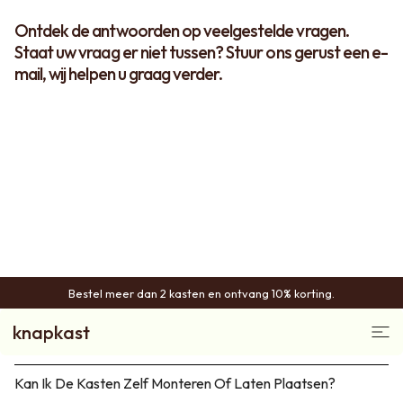
Ontdek de antwoorden op veelgestelde vragen.
Staat uw vraag er niet tussen? Stuur ons gerust een e-
mail, wij helpen u graag verder.
Wat Is Een Kast Op Maat?
Bestel meer dan 2 kasten en ontvang 10% korting.
knapkast
Hoe Is De Kwaliteit Van Het Hout?
Kan Ik De Kasten Zelf Monteren Of Laten Plaatsen?