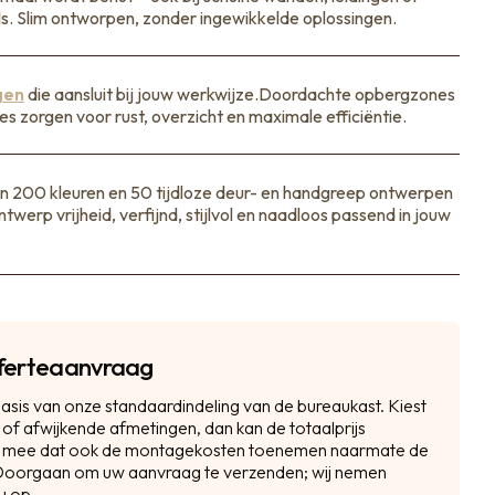
s. Slim ontworpen, zonder ingewikkelde oplossingen.
gen
die aansluit bij jouw werkwijze.Doordachte opbergzones
es zorgen voor rust, overzicht en maximale efficiëntie.
an 200 kleuren en 50 tijdloze deur- en handgreep ontwerpen
ntwerp vrijheid, verfijnd, stijlvol en naadloos passend in jouw
Offerteaanvraag
basis van onze standaardindeling van de bureaukast. Kiest
 of afwijkende afmetingen, dan kan de totaalprijs
ng mee dat ook de montagekosten toenemen naarmate de
p Doorgaan om uw aanvraag te verzenden; wij nemen
u op.