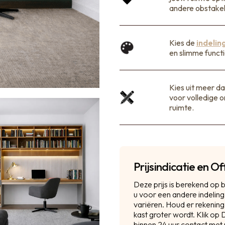
andere obstakel
Kies de
indelin
en slimme functi
Kies uit meer d
voor volledige o
ruimte.
Prijsindicatie en 
Deze prijs is berekend op 
u voor een andere indeling
variëren. Houd er rekeni
kast groter wordt. Klik o
binnen 24 uur contact met 