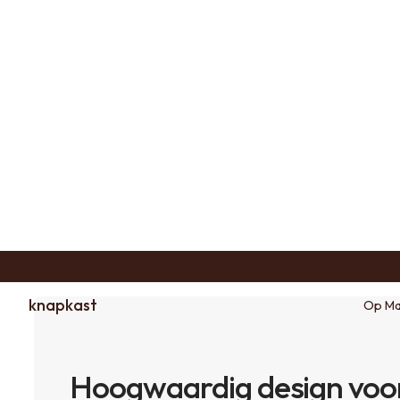
knapkast
Op Ma
Hoogwaardig design voor