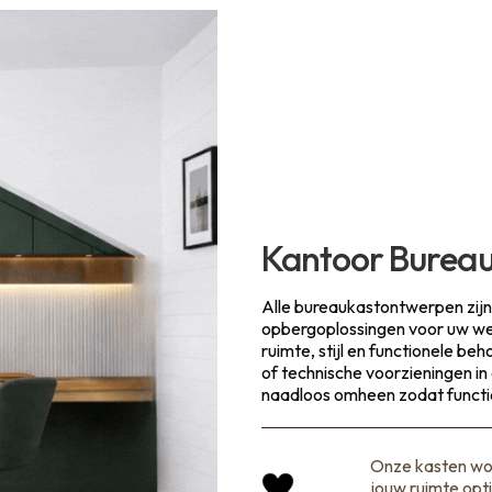
Kantoor Burea
Alle bureaukastontwerpen zijn 
opbergoplossingen voor uw we
ruimte, stijl en functionele b
of technische voorzieningen i
naadloos omheen zodat function
Onze kasten wo
jouw ruimte opti