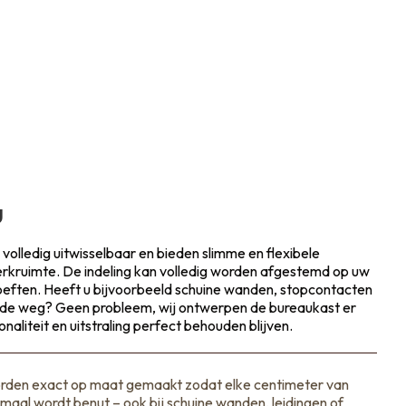
u
volledig uitwisselbaar en bieden slimme en flexibele
rkruimte. De indeling kan volledig worden afgestemd op uw
ehoeften. Heeft u bijvoorbeeld schuine wanden, stopcontacten
n de weg? Geen probleem, wij ontwerpen de bureaukast er
aliteit en uitstraling perfect behouden blijven.
rden exact op maat gemaakt zodat elke centimeter van
maal wordt benut – ook bij schuine wanden, leidingen of