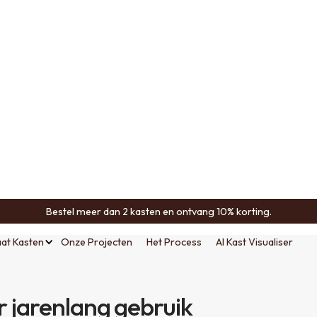
Bestel meer dan 2 kasten en ontvang 10% korting.
at Kasten
Onze Projecten
Het Process
AI Kast Visualiser
 jarenlang gebruik