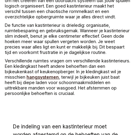
om het creëren van een doordacht systeem dat jouw spullen
logisch organiseert. Een goed kastinterieur maakt het
verschil tussen een chaotische rommelkast en een
overzichtelijke opbergruimte waar je alles direct vindt.
De functie van kastinterieur is drieledig: organisatie,
ruimtebesparing en gebruiksgemak. Wanneer je kastinterieur
slim indeelt, benut je elke centimeter effectief. Geen dode
hoeken meer waar spullen vergeten worden. Je weet
precies waar alles ligt en kunt er makkelijk bij. Dit bespaart
tijd en voorkomt frustratie in je dagelijkse routine.
Verschillende ruimtes vragen om verschillende kastinterieurs.
Een kledingkast heeft andere behoeften dan een
bijkeukenkast of keukenopberger. In je kledingkast wil je
misschien
hangsystemen
, terwijl je bijkeuken juist baat
heeft bij diepe laden voor schoonmaakmiddelen en
uittrekbare manden voor wasgoed. Het afstemmen op
persoonlijke behoeften is cruciaal.
De indeling van een kastinterieur moet
worden afgestemd op de behoeften van de