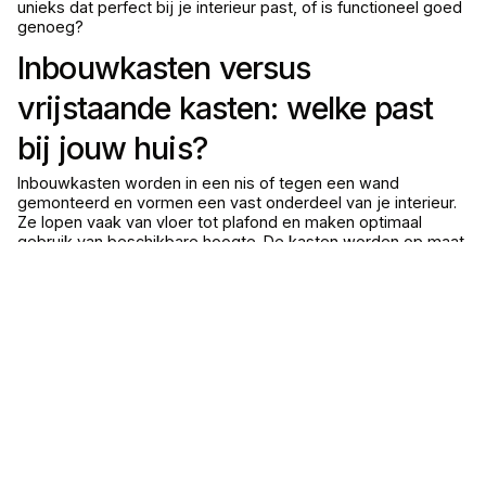
unieks dat perfect bij je interieur past, of is functioneel goed
genoeg?
Inbouwkasten versus
vrijstaande kasten: welke past
bij jouw huis?
Inbouwkasten worden in een nis of tegen een wand
gemonteerd en vormen een vast onderdeel van je interieur.
Ze lopen vaak van vloer tot plafond en maken optimaal
gebruik van beschikbare hoogte. De kasten worden op maat
gemaakt voor de specifieke ruimte en zijn niet bedoeld om
mee te verhuizen. Dit maakt ze ideaal voor permanente
oplossingen in je eigen woning.
Vrijstaande kasten zijn losse meubels die je vrij kunt
plaatsen en verplaatsen. Ze komen in standaardmaten of op
maat, maar staan los van wanden en plafond. Dit geeft
flexibiliteit in je inrichting. Je kunt ze meenemen bij een
verhuizing of een andere plek geven wanneer je opnieuw
inricht. Ze zijn makkelijker te installeren omdat ze geen vaste
montage vereisen.
KenmerkInbouwkastenVrijstaande