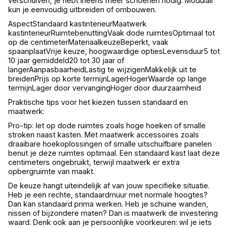
verschuiven, je hebt ineens meer schoenen nodig. Modulair
kun je eenvoudig uitbreiden of ombouwen.
AspectStandaard kastinterieurMaatwerk
kastinterieurRuimtebenuttingVaak dode ruimtesOptimaal tot
op de centimeterMateriaalkeuzeBeperkt, vaak
spaanplaatVrije keuze, hoogwaardige optiesLevensduur5 tot
10 jaar gemiddeld20 tot 30 jaar of
langerAanpasbaarheidLastig te wijzigenMakkelijk uit te
breidenPrijs op korte termijnLagerHogerWaarde op lange
termijnLager door vervangingHoger door duurzaamheid
Praktische tips voor het kiezen tussen standaard en
maatwerk:
Pro-tip: let op dode ruimtes zoals hoge hoeken of smalle
stroken naast kasten. Met maatwerk accessoires zoals
draaibare hoekoplossingen of smalle uitschuifbare panelen
benut je deze ruimtes optimaal. Een standaard kast laat deze
centimeters ongebruikt, terwijl maatwerk er extra
opbergruimte van maakt.
De keuze hangt uiteindelijk af van jouw specifieke situatie.
Heb je een rechte, standaardmuur met normale hoogtes?
Dan kan standaard prima werken. Heb je schuine wanden,
nissen of bijzondere maten? Dan is maatwerk de investering
waard. Denk ook aan je persoonlijke voorkeuren: wil je iets