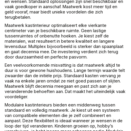
en wensen. Standaard oplossingen zijn snel beschikbaar en
vaak goedkoper in aanschaf. Maatwerk kost meer tijd en
geld vooraf, maar biedt unieke voordelen die zich
terugbetalen.
Maatwerk kastinterieur optimaliseert elke vierkante
centimeter van je beschikbare ruimte. Geen lastige
tussenruimtes of onbenutte hoeken. Je kiest zelf de
materialen, wat resulteert in betere kwaliteit en langere
levensduur. Multiplex bijvoorbeeld is sterker dan spaanplaat
en gaat decennia mee. De investering verdient zich terug
door duurzaamheid en perfecte pasvorm.
Een veelvoorkomende misvatting is dat maatwerk altijd te
duur is voor gewone huishoudens. Lange termijn waarde telt
zwaarder dan de initiële prijs. Standaard kasten vervang je
vaak na enkele jaren omdat ze niet goed passen of slijten.
Maatwerk blijft decennia meegaan en past zich aan je
veranderende behoeften aan. Dat maakt het uiteindelijk vaak
voordeliger.
Modulaire kastinterieurs bieden een middenweg tussen
standaard en volledig maatwerk. Je kiest uit een systeem
van compatibele elementen die je zelf combineert en
aanpast. Deze flexibiliteit is ideaal wanneer je wensen in de
loop der tijd veranderen. Kinderen groeien op, hobby’s