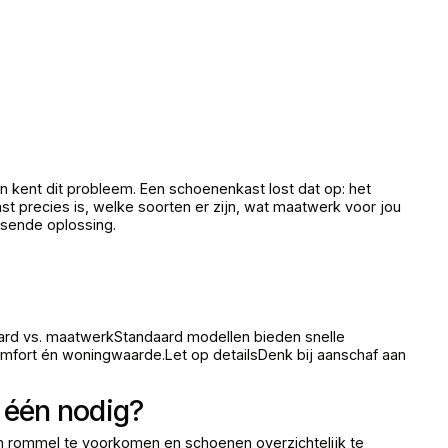
n kent dit probleem. Een schoenenkast lost dat op: het
ast precies is, welke soorten er zijn, wat maatwerk voor jou
assende oplossing.
aard vs. maatwerkStandaard modellen bieden snelle
fort én woningwaarde.Let op detailsDenk bij aanschaf aan
 één nodig?
om rommel te voorkomen en schoenen overzichtelijk te