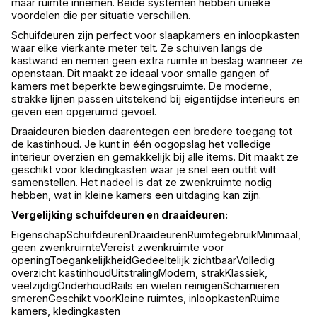
maar ruimte innemen. Beide systemen hebben unieke
voordelen die per situatie verschillen.
Schuifdeuren zijn perfect voor slaapkamers en inloopkasten
waar elke vierkante meter telt. Ze schuiven langs de
kastwand en nemen geen extra ruimte in beslag wanneer ze
openstaan. Dit maakt ze ideaal voor smalle gangen of
kamers met beperkte bewegingsruimte. De moderne,
strakke lijnen passen uitstekend bij eigentijdse interieurs en
geven een opgeruimd gevoel.
Draaideuren bieden daarentegen een bredere toegang tot
de kastinhoud. Je kunt in één oogopslag het volledige
interieur overzien en gemakkelijk bij alle items. Dit maakt ze
geschikt voor kledingkasten waar je snel een outfit wilt
samenstellen. Het nadeel is dat ze zwenkruimte nodig
hebben, wat in kleine kamers een uitdaging kan zijn.
Vergelijking schuifdeuren en draaideuren:
EigenschapSchuifdeurenDraaideurenRuimtegebruikMinimaal,
geen zwenkruimteVereist zwenkruimte voor
openingToegankelijkheidGedeeltelijk zichtbaarVolledig
overzicht kastinhoudUitstralingModern, strakKlassiek,
veelzijdigOnderhoudRails en wielen reinigenScharnieren
smerenGeschikt voorKleine ruimtes, inloopkastenRuime
kamers, kledingkasten