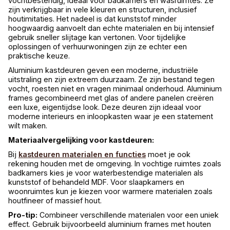
vochtbestendig, ideaal voor badkamers en wasruimtes. Ze
zijn verkrijgbaar in vele kleuren en structuren, inclusief
houtimitaties. Het nadeel is dat kunststof minder
hoogwaardig aanvoelt dan echte materialen en bij intensief
gebruik sneller slijtage kan vertonen. Voor tijdelijke
oplossingen of verhuurwoningen zijn ze echter een
praktische keuze.
Aluminium kastdeuren geven een moderne, industriële
uitstraling en zijn extreem duurzaam. Ze zijn bestand tegen
vocht, roesten niet en vragen minimaal onderhoud. Aluminium
frames gecombineerd met glas of andere panelen creëren
een luxe, eigentijdse look. Deze deuren zijn ideaal voor
moderne interieurs en inloopkasten waar je een statement
wilt maken.
Materiaalvergelijking voor kastdeuren:
Bij
kastdeuren materialen en functies
moet je ook
rekening houden met de omgeving. In vochtige ruimtes zoals
badkamers kies je voor waterbestendige materialen als
kunststof of behandeld MDF. Voor slaapkamers en
woonruimtes kun je kiezen voor warmere materialen zoals
houtfineer of massief hout.
Pro-tip:
Combineer verschillende materialen voor een uniek
effect. Gebruik bijvoorbeeld aluminium frames met houten