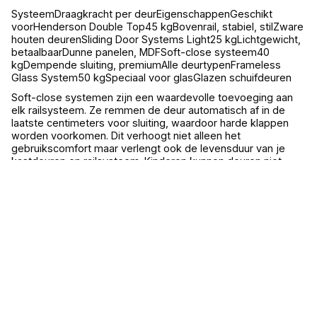
SysteemDraagkracht per deurEigenschappenGeschikt
voorHenderson Double Top45 kgBovenrail, stabiel, stilZware
houten deurenSliding Door Systems Light25 kgLichtgewicht,
betaalbaarDunne panelen, MDFSoft-close systeem40
kgDempende sluiting, premiumAlle deurtypenFrameless
Glass System50 kgSpeciaal voor glasGlazen schuifdeuren
Soft-close systemen zijn een waardevolle toevoeging aan
elk railsysteem. Ze remmen de deur automatisch af in de
laatste centimeters voor sluiting, waardoor harde klappen
worden voorkomen. Dit verhoogt niet alleen het
gebruikscomfort maar verlengt ook de levensduur van je
kastdeuren en railsysteem. Kinderen kunnen deuren niet
meer hard dichtgooien, wat beschadigingen voorkomt.
Het onderhoud van railsystemen is eenvoudig maar
essentieel. Reinig de rails elke paar maanden met een
stofzuiger om stof en vuil te verwijderen. Controleer de
wieltjes op slijtage en vervang ze indien nodig. Smeer
bewegende delen jaarlijks met siliconenspray voor optimale
werking. Dit simpele onderhoud voorkomt 90% van de
problemen met schuifdeuren.
Installatiestappen voor schuifdeuren:
Bij het kiezen van een schuifdeur systeem gids moet je