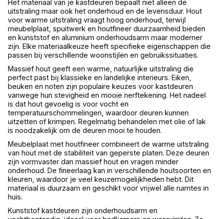
Het materiaal van je kastdeuren bepaalt niet alleen de
uitstraling maar ook het onderhoud en de levensduur. Hout
voor warme uitstraling vraagt hoog onderhoud, terwijl
meubelplaat, spuitwerk en houtfineer duurzaamheid bieden
en kunststof en aluminium onderhoudsarm maar moderner
zijn. Elke materiaalkeuze heeft specifieke eigenschappen die
passen bij verschillende woonstijlen en gebruikssituaties.
Massief hout geeft een warme, natuurlijke uitstraling die
perfect past bij klassieke en landelijke interieurs. Eiken,
beuken en noten zijn populaire keuzes voor kastdeuren
vanwege hun stevigheid en mooie nerftekening. Het nadeel
is dat hout gevoelig is voor vocht en
temperatuurschommelingen, waardoor deuren kunnen
uitzetten of krimpen. Regelmatig behandelen met olie of lak
is noodzakelijk om de deuren mooi te houden.
Meubelplaat met houtfineer combineert de warme uitstraling
van hout met de stabiliteit van geperste platen. Deze deuren
zijn vormvaster dan massief hout en vragen minder
onderhoud. De fineerlaag kan in verschillende houtsoorten en
kleuren, waardoor je veel keuzemogelijkheden hebt. Dit
materiaal is duurzaam en geschikt voor vrijwel alle ruimtes in
huis.
Kunststof kastdeuren zijn onderhoudsarm en